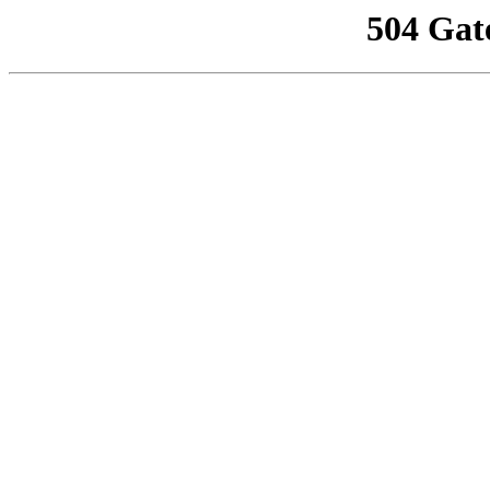
504 Gat